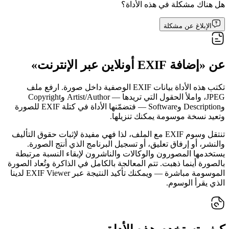
هل هناك مشكلة في هذه الأداة؟
الإبلاغ عن مشكلة
عن «إضافة EXIF أونلاين عبر الإنترنت»
تكتب هذه الأداة بيانات EXIF الوصفية داخل صورة. ارفع ملف
JPEG، واملأ الحقول التي تريدها — Artist/Author وCopyright
وDescription وSoftware — فتضمّنها الأداة في كتلة EXIF للصورة
وتعيد نسخة موسومة يمكنك تنزيلها.
تنتقل وسوم EXIF مع الملف، لذا فهي مفيدة لإثبات حقوق التأليف
والنشر، أو إرفاق تعليق، أو تسجيل البرنامج الذي أنتج الصورة.
يستخدمها المصورون والوكالات والناشرون لإبقاء النسبة مرتبطة
بالصورة أينما ذهبت. تتم المعالجة بالكامل في الذاكرة وتُعاد الصورة
الموسومة مباشرة — ويمكنك تأكيد النتيجة عبر EXIF Viewer لدينا
الذي يقرأ الوسوم.