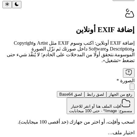
إضافة EXIF أونلاين
إضافة EXIF أونلاين: اكتب وسوم EXIF مثل Artist وCopyright
وDescription وSoftware داخل صورتك ثم نزّل الصورة
الموسومة.
نتحقق أولًا من المدخلات على الخادم؛ لا يُنفَّذ شيء حتى
تضغط «تشغيل».
الصورة
*
رفع من الجهاز
لصق رابط
لصق Base64
أفلِت الملف هنا أو انقر للاختيار
مسموح: image/* · حتى 100 ميجابايت
اسحب وأفلِت، أو اختر من جهازك (حد أقصى 100 ميجابايت).
اختيار ملف…