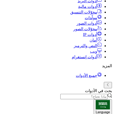
أدوات البريد
أدوات مالية
محوّلات التنسيق
مولّدات
أدوات الصور
محوّلات الصور
أدوات IP
أمان
النص والترميز
ويب
أدوات إنستغرام
المزيد
جميع الأدوات
بحث في الأدوات
Language