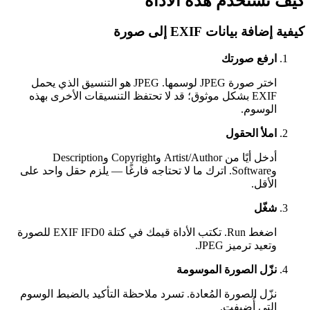
كيف تستخدم هذه الأداة
كيفية إضافة بيانات EXIF إلى صورة
ارفع صورتك
اختر صورة JPEG لوسمها. JPEG هو التنسيق الذي يحمل
EXIF بشكل موثوق؛ قد لا تحتفظ التنسيقات الأخرى بهذه
الوسوم.
املأ الحقول
أدخل أيًا من Artist/Author وCopyright وDescription
وSoftware. اترك ما لا تحتاجه فارغًا — يلزم حقل واحد على
الأقل.
شغّل
اضغط Run. تكتب الأداة قيمك في كتلة EXIF IFD0 للصورة
وتعيد ترميز JPEG.
نزّل الصورة الموسومة
نزّل الصورة المُعادة. تسرد ملاحظة التأكيد بالضبط الوسوم
التي أُضيفت.