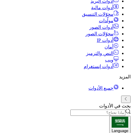
أدوات البريد
أدوات مالية
محوّلات التنسيق
مولّدات
أدوات الصور
محوّلات الصور
أدوات IP
أمان
النص والترميز
ويب
أدوات إنستغرام
المزيد
جميع الأدوات
بحث في الأدوات
Language