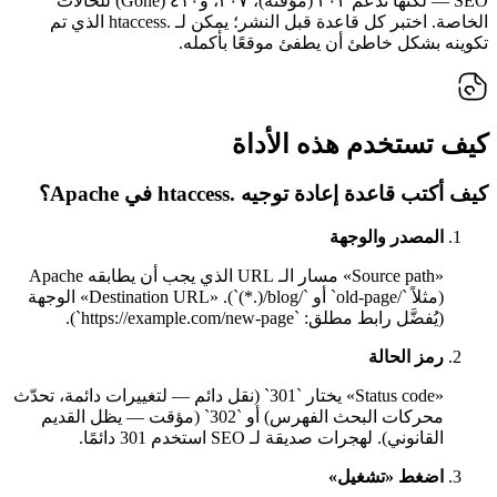
SEO — لكنها تدعم ٣٠٢ (مؤقتة)، ٣٠٧، و٤١٠ (Gone) للحالات
الخاصة. اختبر كل قاعدة قبل النشر؛ يمكن لـ .htaccess الذي تم
تكوينه بشكل خاطئ أن يطفئ موقعًا بأكمله.
كيف تستخدم هذه الأداة
كيف أكتب قاعدة إعادة توجيه .htaccess في Apache؟
المصدر والوجهة
«Source path» مسار الـ URL الذي يجب أن يطابقه Apache
(مثلاً `/old-page` أو `/blog/(.*)`). «Destination URL» الوجهة
(يُفضَّل رابط مطلق: `https://example.com/new-page`).
رمز الحالة
«Status code» يختار `301` (نقل دائم — لتغييرات دائمة، تحدّث
محركات البحث الفهرس) أو `302` (مؤقت — يظل القديم
القانوني). لهجرات صديقة لـ SEO استخدم 301 دائمًا.
اضغط «تشغيل»