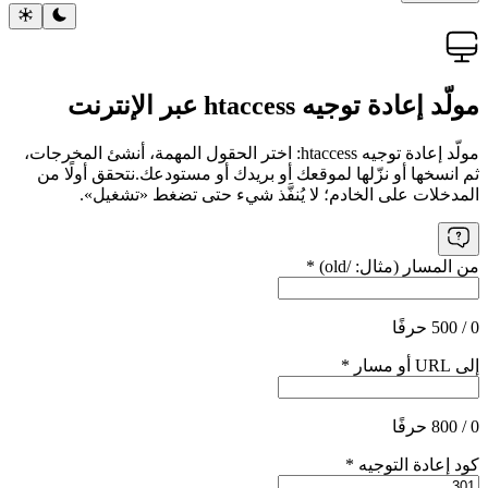
مولّد إعادة توجيه htaccess عبر الإنترنت
مولّد إعادة توجيه htaccess: اختر الحقول المهمة، أنشئ المخرجات،
ثم انسخها أو نزّلها لموقعك أو بريدك أو مستودعك.
نتحقق أولًا من
المدخلات على الخادم؛ لا يُنفَّذ شيء حتى تضغط «تشغيل».
من المسار (مثال: /old)
*
0 / 500 حرفًا
إلى URL أو مسار
*
0 / 800 حرفًا
كود إعادة التوجيه
*