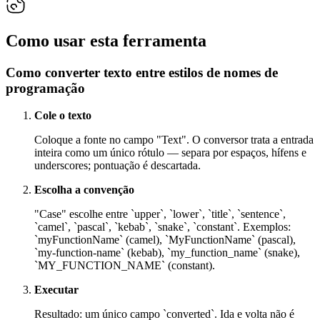
Como usar esta ferramenta
Como converter texto entre estilos de nomes de
programação
Cole o texto
Coloque a fonte no campo "Text". O conversor trata a entrada
inteira como um único rótulo — separa por espaços, hífens e
underscores; pontuação é descartada.
Escolha a convenção
"Case" escolhe entre `upper`, `lower`, `title`, `sentence`,
`camel`, `pascal`, `kebab`, `snake`, `constant`. Exemplos:
`myFunctionName` (camel), `MyFunctionName` (pascal),
`my-function-name` (kebab), `my_function_name` (snake),
`MY_FUNCTION_NAME` (constant).
Executar
Resultado: um único campo `converted`. Ida e volta não é