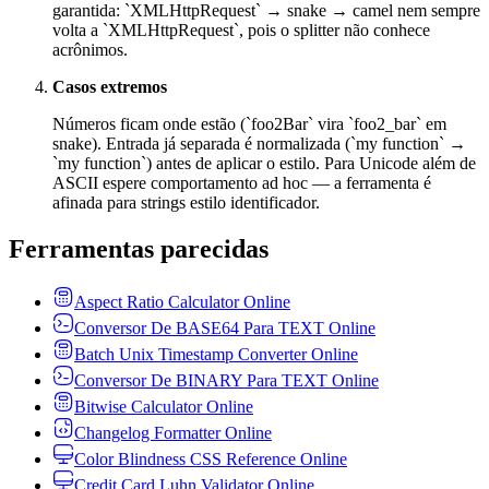
garantida: `XMLHttpRequest` → snake → camel nem sempre
volta a `XMLHttpRequest`, pois o splitter não conhece
acrônimos.
Casos extremos
Números ficam onde estão (`foo2Bar` vira `foo2_bar` em
snake). Entrada já separada é normalizada (`my function` →
`my function`) antes de aplicar o estilo. Para Unicode além de
ASCII espere comportamento ad hoc — a ferramenta é
afinada para strings estilo identificador.
Ferramentas parecidas
Aspect Ratio Calculator Online
Conversor De BASE64 Para TEXT Online
Batch Unix Timestamp Converter Online
Conversor De BINARY Para TEXT Online
Bitwise Calculator Online
Changelog Formatter Online
Color Blindness CSS Reference Online
Credit Card Luhn Validator Online