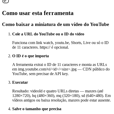
Como usar esta ferramenta
Como baixar a miniatura de um vídeo do YouTube
Cole a URL do YouTube ou o ID do vídeo
Funciona com link watch, youtu.be, Shorts, Live ou só o ID
de 11 caracteres. https:// é opcional.
O ID é o que importa
A ferramenta extrai o ID de 11 caracteres e monta as URLs
em img.youtube.com/vi/<id>/<size>.jpg — CDN público do
YouTube, sem precisar de API key.
Executar
Resultado: videoId e quatro URLs diretas — maxres (até
1280×720), hq (480×360), mq (320×180), sd (640×480). Em
vídeos antigos ou baixa resolução, maxres pode estar ausente.
Salve o tamanho que precisa