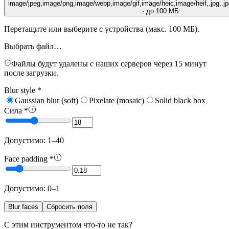
image/jpeg,image/png,image/webp,image/gif,image/heic,image/heif,.jpg,.jpeg
· до 100 МБ
Перетащите или выберите с устройства (макс. 100 МБ).
Выбрать файл…
Файлы будут удалены с наших серверов через 15 минут
после загрузки.
Blur style
*
Gaussian blur (soft)
Pixelate (mosaic)
Solid black box
Сила
*
Допустимо: 1–40
Face padding
*
Допустимо: 0–1
Blur faces
Сбросить поля
С этим инструментом что-то не так?