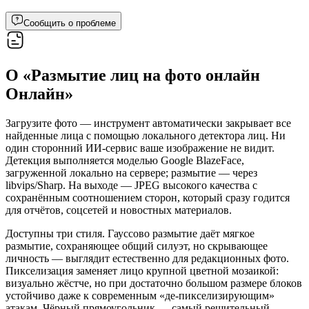
Сообщить о проблеме
О «Размытие лиц на фото онлайн
Онлайн»
Загрузите фото — инструмент автоматически закрывает все
найденные лица с помощью локального детектора лиц. Ни
один сторонний ИИ-сервис ваше изображение не видит.
Детекция выполняется моделью Google BlazeFace,
загруженной локально на сервере; размытие — через
libvips/Sharp. На выходе — JPEG высокого качества с
сохранённым соотношением сторон, который сразу годится
для отчётов, соцсетей и новостных материалов.
Доступны три стиля. Гауссово размытие даёт мягкое
размытие, сохраняющее общий силуэт, но скрывающее
личность — выглядит естественно для редакционных фото.
Пикселизация заменяет лицо крупной цветной мозаикой:
визуально жёстче, но при достаточно большом размере блоков
устойчиво даже к современным «де-пикселизирующим»
атакам. Чёрный прямоугольник — самый решительный