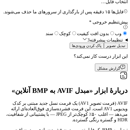
انتخاب فایل…
فایل‌ها ۱۵ دقیقه پس از بارگذاری از سرورهای ما حذف می‌شوند.
پیش‌تنظیم خروجی
*
وب
بدون افت کیفیت
کوچک
سند
تنظیمات پیشرفته
3
تبدیل تصویر
پاک کردن ورودی‌ها
این ابزار درست کار نمی‌کند؟
گزارش مشکل
دربارهٔ ابزار «مبدل AVIF به BMP آنلاین»
AVIF (فرمت تصویر AV1) یک فرمت نسل جدید مبتنی بر کدک
ویدیویی AV1 است. این فرمت فشرده‌سازی فوق‌العاده‌ای ارائه
می‌دهد — اغلب ۵۰٪ کوچک‌تر از JPEG — با پشتیبانی از شفافیت،
HDR و گستره رنگی گسترده.
تبدیل به BMP یک فایل تصویر بدون فشرده‌سازی و بدون افت