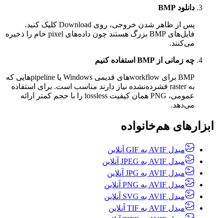
دانلود BMP
پس از ظاهر شدن خروجی، روی Download کلیک کنید.
فایل‌های BMP بزرگ هستند چون داده‌های pixel خام را ذخیره
می‌کنند.
چه زمانی از BMP استفاده کنیم
BMP برای workflow‌های قدیمی Windows یا pipeline‌هایی که
به raster فشرده‌نشده نیاز دارند مناسب است. برای استفاده
عمومی، PNG همان کیفیت lossless را با حجم کمتر ارائه
می‌دهد.
ابزارهای هم‌خانواده
مبدل AVIF به GIF آنلاین
مبدل AVIF به JPEG آنلاین
مبدل AVIF به JPG آنلاین
مبدل AVIF به PNG آنلاین
مبدل AVIF به SVG آنلاین
مبدل AVIF به TIF آنلاین