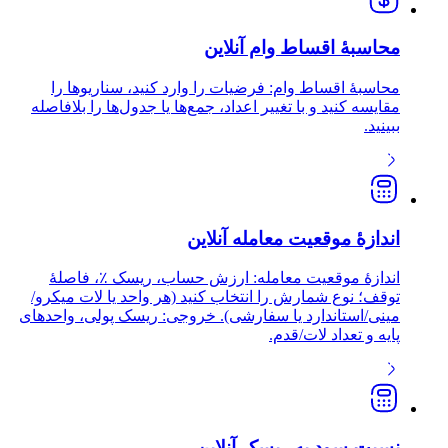
محاسبهٔ اقساط وام آنلاین
محاسبهٔ اقساط وام: فرضیات را وارد کنید، سناریوها را
مقایسه کنید و با تغییر اعداد، جمع‌ها یا جدول‌ها را بلافاصله
ببینید.
اندازهٔ موقعیت معامله آنلاین
اندازهٔ موقعیت معامله: ارزش حساب، ریسک ٪، فاصلهٔ
توقف؛ نوع شمارش را انتخاب کنید (هر واحد یا لات میکرو/
مینی/استاندارد یا سفارشی). خروجی: ریسک پولی، واحدهای
پایه و تعداد لات/قدم.
نسبت سود به ریسک آنلاین