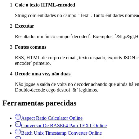
Cole o texto HTML-encoded
String com entidades no campo "Text". Tanto entidades nomead
Executar
Resultado: um único campo `decoded`. Exemplos: `&lt;p&gt;Hi
Fontes comuns
RSS, HTML de corpo de email, texto raspado, exports JSON 
encoder` primeiro.
Decode uma vez, não duas
Não jogue a saída de volta no decoder achando que ainda há e
Double-decode cego destroi `&` legítimos.
Ferramentas parecidas
Aspect Ratio Calculator Online
Conversor De BASE64 Para TEXT Online
Batch Unix Timestamp Converter Online