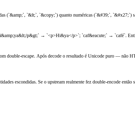
as (`&amp;`, `&lt;`, `&copy;`) quanto numéricas (`&#39;`, `&#x27;`) s
&amp;ya&lt;/p&gt;` → `<p>Hi&ya</p>`; `caf&eacute;` → `café`. Entid
com double-escape. Após decode o resultado é Unicode puro — não H
ntidades escondidas. Se o upstream realmente fez double-encode então