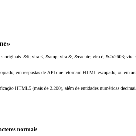
ne»
s originais. &lt; vira <, &amp; vira &, &eacute; vira é, &#x2603; vira
piado, em respostas de API que retornam HTML escapado, ou em arquiv
ecificação HTML5 (mais de 2.200), além de entidades numéricas decim
cteres normais