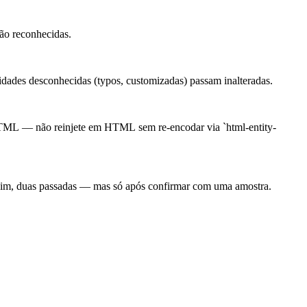
ão reconhecidas.
ades desconhecidas (typos, customizadas) passam inalteradas.
TML — não reinjete em HTML sem re-encodar via `html-entity-
 sim, duas passadas — mas só após confirmar com uma amostra.