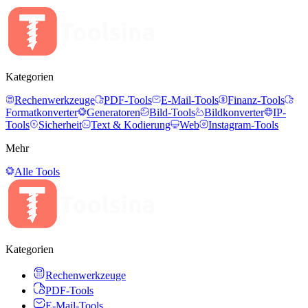
Kategorien
Rechenwerkzeuge
PDF-Tools
E-Mail-Tools
Finanz-Tools
Formatkonverter
Generatoren
Bild-Tools
Bildkonverter
IP-
Tools
Sicherheit
Text & Kodierung
Web
Instagram-Tools
Mehr
Alle Tools
Kategorien
Rechenwerkzeuge
PDF-Tools
E-Mail-Tools