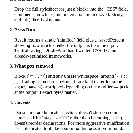
Drop the full stylesheet (or just a block) into the "CSS" field.
Comments, newlines, and indentation are removed. Strings
and url() literals stay intact.
Press Run
Result returns a single `minified` field plus a `savedPercent`
showing how much smaller the output is than the input.
Typical savings: 20-40% on hand-written CSS, less on
already-optimised frameworks.
What gets removed
Block (`/* … */`) and any unsafe whitespace (around `{ } : ;
,`). Trailing semicolons before `}` are kept (safer for some
legacy parsers) or stripped depending on the minifier — peek
at the output if exact bytes matter.
Caveats
Doesn't merge duplicate selectors, doesn't shorten colour
names (`#ffffff` stays `#ffffff` rather than becoming `#fff`),
doesn't reorder declarations. For more aggressive minification
use a dedicated tool like csso or lightningcss in your build.