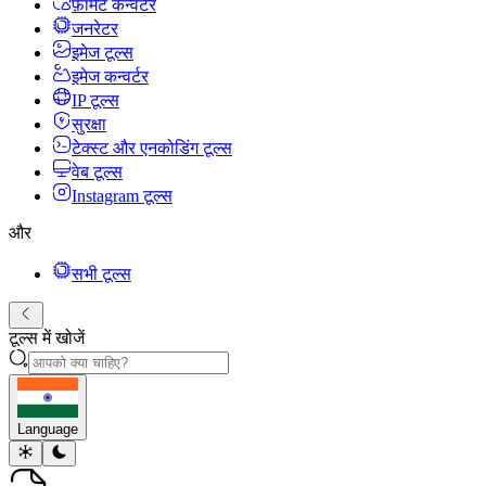
फ़ॉर्मेट कन्वर्टर
जनरेटर
इमेज टूल्स
इमेज कन्वर्टर
IP टूल्स
सुरक्षा
टेक्स्ट और एनकोडिंग टूल्स
वेब टूल्स
Instagram टूल्स
और
सभी टूल्स
टूल्स में खोजें
Language