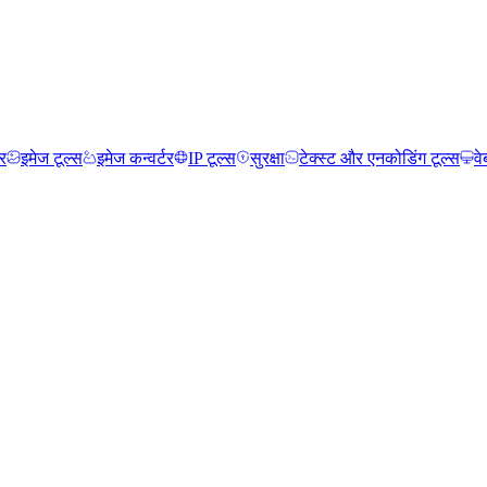
र
इमेज टूल्स
इमेज कन्वर्टर
IP टूल्स
सुरक्षा
टेक्स्ट और एनकोडिंग टूल्स
वे