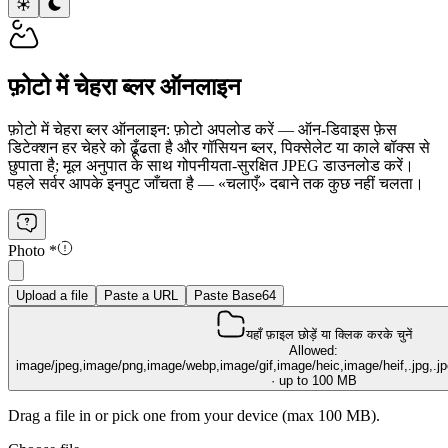
फ़ोटो में चेहरा ब्लर ऑनलाइन
फ़ोटो में चेहरा ब्लर ऑनलाइन: फ़ोटो अपलोड करें — ऑन-डिवाइस फ़ेस
डिटेक्शन हर चेहरे को ढूँढता है और गॉसियन ब्लर, पिक्सेलेट या काले बॉक्स से
छुपाता है; मूल अनुपात के साथ गोपनीयता-सुरक्षित JPEG डाउनलोड करें।
पहले सर्वर आपके इनपुट जाँचता है — «चलाएँ» दबाने तक कुछ नहीं चलता।
Photo
*
Upload a file
Paste a URL
Paste Base64
यहाँ फ़ाइल छोड़ें या क्लिक करके चुनें
Allowed:
image/jpeg,image/png,image/webp,image/gif,image/heic,image/heif,.jpg,.jpeg
· up to 100 MB
Drag a file in or pick one from your device (max 100 MB).