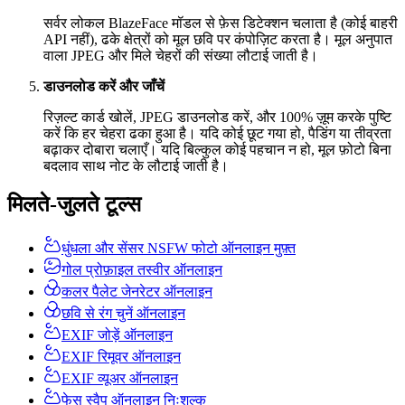
सर्वर लोकल BlazeFace मॉडल से फ़ेस डिटेक्शन चलाता है (कोई बाहरी
API नहीं), ढके क्षेत्रों को मूल छवि पर कंपोज़िट करता है। मूल अनुपात
वाला JPEG और मिले चेहरों की संख्या लौटाई जाती है।
डाउनलोड करें और जाँचें
रिज़ल्ट कार्ड खोलें, JPEG डाउनलोड करें, और 100% ज़ूम करके पुष्टि
करें कि हर चेहरा ढका हुआ है। यदि कोई छूट गया हो, पैडिंग या तीव्रता
बढ़ाकर दोबारा चलाएँ। यदि बिल्कुल कोई पहचान न हो, मूल फ़ोटो बिना
बदलाव साथ नोट के लौटाई जाती है।
मिलते-जुलते टूल्स
धुंधला और सेंसर NSFW फोटो ऑनलाइन मुफ़्त
गोल प्रोफ़ाइल तस्वीर ऑनलाइन
कलर पैलेट जेनरेटर ऑनलाइन
छवि से रंग चुनें ऑनलाइन
EXIF जोड़ें ऑनलाइन
EXIF रिमूवर ऑनलाइन
EXIF व्यूअर ऑनलाइन
फेस स्वैप ऑनलाइन निःशुल्क