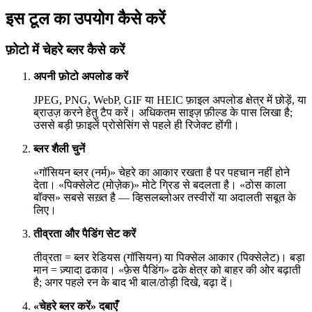
इस टूल का उपयोग कैसे करें
फ़ोटो में चेहरे ब्लर कैसे करें
अपनी फ़ोटो अपलोड करें
JPEG, PNG, WebP, GIF या HEIC फ़ाइल अपलोड क्षेत्र में छोड़ें, या
ब्राउज़ करने हेतु टैप करें। अधिकतम साइज़ फ़ील्ड के पास लिखा है;
उससे बड़ी फ़ाइलें प्रोसेसिंग से पहले ही रिजेक्ट होंगी।
ब्लर शैली चुनें
«गॉसियन ब्लर (नर्म)» चेहरे का आकार रखता है पर पहचान नहीं होने
देता। «पिक्सेलेट (मोज़ेक)» मोटे ग्रिड से बदलता है। «ठोस काला
बॉक्स» सबसे सख़्त है — व्हिसलब्लोअर तस्वीरों या अदालती सबूत के
लिए।
तीव्रता और पैडिंग सेट करें
तीव्रता = ब्लर रेडियस (गॉसियन) या पिक्सेल आकार (पिक्सेलेट)। बड़ा
मान = ज़्यादा ढकाव। «फ़ेस पैडिंग» ढके क्षेत्र को बाहर की ओर बढ़ाती
है; अगर पहले रन के बाद भी बाल/ठोड़ी दिखे, बढ़ा दें।
«चेहरे ब्लर करें» दबाएँ