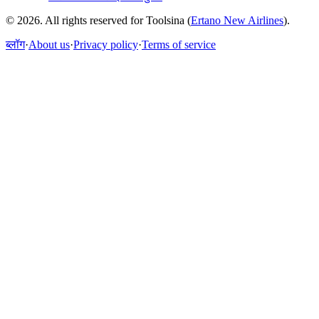
© 2026. All rights reserved for Toolsina (
Ertano New Airlines
).
ब्लॉग
·
About us
·
Privacy policy
·
Terms of service