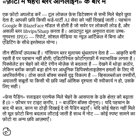
«फ़ोटो में चेहरा ब्लर ऑनलाइन» के बारे में
एक फ़ोटो अपलोड करें — टूल लोकल फ़ेस डिटेक्शन से सभी मिले चेहरे छुपा
देता है; आपकी छवि किसी थर्ड-पार्टी AI सेवा को नहीं दिखाई जाती। पहचान
Google के BlazeFace मॉडल से होती है जो सर्वर पर लोकली लोड है, और
असली ब्लर libvips/Sharp करता है। आउटपुट मूल अनुपात वाला उच्च-
गुणवत्ता JPEG — रिपोर्ट, सोशल मीडिया या न्यूज़ आर्टिकल में बिना और
एडिटिंग के सीधे इस्तेमाल योग्य।
तीन शैलियाँ उपलब्ध हैं। गॉसियन ब्लर मुलायम धुंधलापन देता है — आकृति बनी
रहती है पर पहचान नहीं होती; एडिटोरियल फ़ोटोग्राफ़ी में स्वाभाविक लगता है।
पिक्सेलेट हर चेहरे को मोटे रंगीन मोज़ेक से बदलता है — देखने में थोड़ा कठोर,
लेकिन ब्लॉक काफ़ी बड़ा होने पर आधुनिक डिपिक्सेलाइज़ेशन हमलों के लिए भी
अपरिवर्तनीय। ठोस काले बॉक्स सबसे दृढ़ विकल्प है — व्हिसलब्लोअर तस्वीरों,
अदालती सबूतों या किसी भी छवि जहाँ आंशिक दृश्यता भी स्वीकार्य न हो, उसके
लिए सही।
«फ़ेस पैडिंग» स्लाइडर प्रत्येक मिले चेहरे के आसपास के ढके क्षेत्र को बढ़ाता
है (0 = फ़ीचर पर टाइट क्रॉप, 1 = बाउंडिंग बॉक्स दोगुना)। यदि पहचान के
बाद भी बाल, कान या ठोड़ी दिखाई दे तो पैडिंग बढ़ाएँ। यदि कोई चेहरा नहीं मिले
तो मूल फ़ोटो बिना बदलाव लौटाई जाती है साथ में नोट — कोई स्पष्ट सामने का
फ़ोटो या अन्य छवि आज़माएँ।