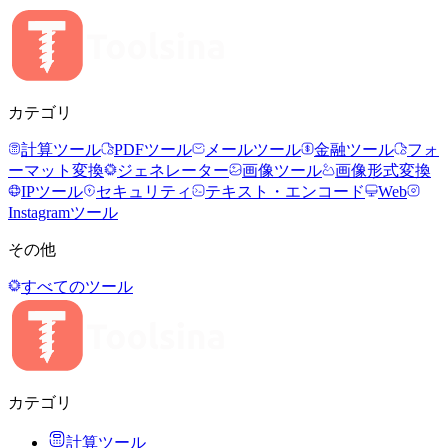
カテゴリ
計算ツール
PDFツール
メールツール
金融ツール
フォ
ーマット変換
ジェネレーター
画像ツール
画像形式変換
IPツール
セキュリティ
テキスト・エンコード
Web
Instagramツール
その他
すべてのツール
カテゴリ
計算ツール