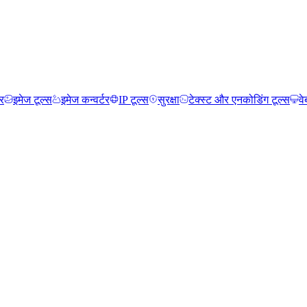
र
इमेज टूल्स
इमेज कन्वर्टर
IP टूल्स
सुरक्षा
टेक्स्ट और एनकोडिंग टूल्स
वे