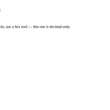
.
s, use a hex tool — this one is decimal-only.