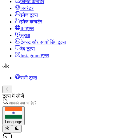
फ़ॉर्मेट कन्वर्टर
जनरेटर
इमेज टूल्स
इमेज कन्वर्टर
IP टूल्स
सुरक्षा
टेक्स्ट और एनकोडिंग टूल्स
वेब टूल्स
Instagram टूल्स
और
सभी टूल्स
टूल्स में खोजें
Language