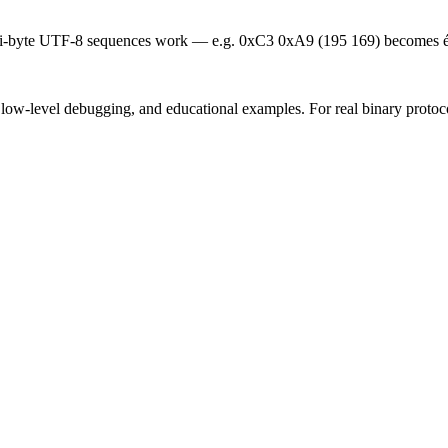
lti-byte UTF-8 sequences work — e.g. 0xC3 0xA9 (195 169) becomes é
w-level debugging, and educational examples. For real binary protocol