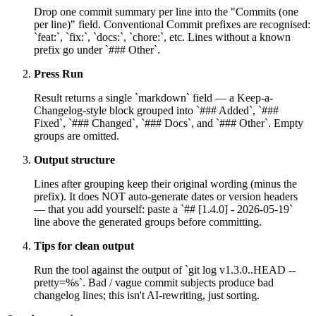
Drop one commit summary per line into the "Commits (one
per line)" field. Conventional Commit prefixes are recognised:
`feat:`, `fix:`, `docs:`, `chore:`, etc. Lines without a known
prefix go under `### Other`.
Press Run
Result returns a single `markdown` field — a Keep-a-
Changelog-style block grouped into `### Added`, `###
Fixed`, `### Changed`, `### Docs`, and `### Other`. Empty
groups are omitted.
Output structure
Lines after grouping keep their original wording (minus the
prefix). It does NOT auto-generate dates or version headers
— that you add yourself: paste a `## [1.4.0] - 2026-05-19`
line above the generated groups before committing.
Tips for clean output
Run the tool against the output of `git log v1.3.0..HEAD --
pretty=%s`. Bad / vague commit subjects produce bad
changelog lines; this isn't AI-rewriting, just sorting.