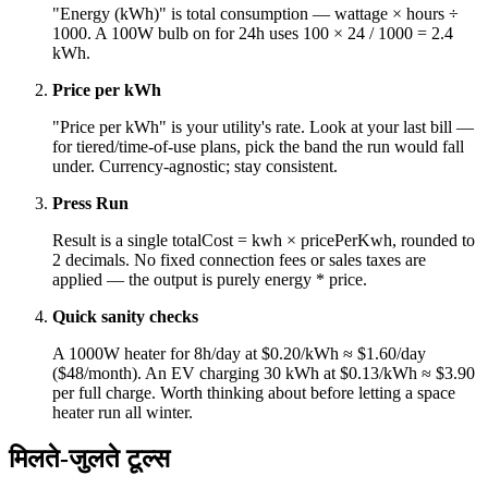
"Energy (kWh)" is total consumption — wattage × hours ÷
1000. A 100W bulb on for 24h uses 100 × 24 / 1000 = 2.4
kWh.
Price per kWh
"Price per kWh" is your utility's rate. Look at your last bill —
for tiered/time-of-use plans, pick the band the run would fall
under. Currency-agnostic; stay consistent.
Press Run
Result is a single totalCost = kwh × pricePerKwh, rounded to
2 decimals. No fixed connection fees or sales taxes are
applied — the output is purely energy * price.
Quick sanity checks
A 1000W heater for 8h/day at $0.20/kWh ≈ $1.60/day
($48/month). An EV charging 30 kWh at $0.13/kWh ≈ $3.90
per full charge. Worth thinking about before letting a space
heater run all winter.
मिलते-जुलते टूल्स